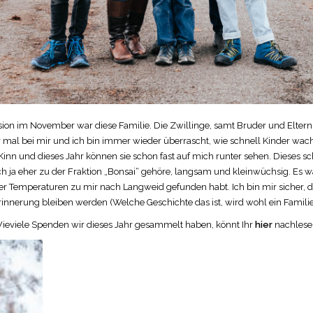
sion im November war diese Familie. Die Zwillinge, samt Bruder und Elter
 mal bei mir und ich bin immer wieder überrascht, wie schnell Kinder wac
 Kinn und dieses Jahr können sie schon fast auf mich runter sehen. Dieses s
ch ja eher zu der Fraktion „Bonsai“ gehöre, langsam und kleinwüchsig. Es w
ger Temperaturen zu mir nach Langweid gefunden habt. Ich bin mir sicher, d
Erinnerung bleiben werden (Welche Geschichte das ist, wird wohl ein Famili
ieviele Spenden wir dieses Jahr gesammelt haben, könnt Ihr
hier
nachlese