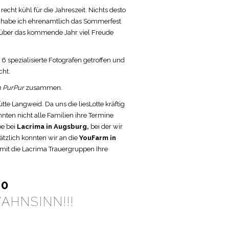
echt kühl für die Jahreszeit. Nichts desto
i habe ich ehrenamtlich das Sommerfest
en über das kommende Jahr viel Freude
 6 spezialisierte Fotografen getroffen und
cht.
 PurPur
zusammen.
e Langweid. Da uns die liesLotte kräftig
ten nicht alle Familien ihre Termine
e bei
Lacrima in Augsburg,
bei der wir
ätzlich konnten wir an die
YouFarm in
amit die Lacrima Trauergruppen Ihre
50
AHNSINN!!!