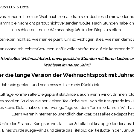
 von Lux & Lotta,
twas früher mit meiner Weihnachtsemail dran sein, doch es ist mir wieder 
amm die Nachricht partout nicht versenden wollte. Nach Stunden habe i
entschlossen, meine Weihnachtsgrüße in den Blog zu stellen.
en eben nicht so, wie man es plant. Um so wichtiger ist es, wie man damit
ganz ohne schlechtes Gewissen, dafür voller Vorfreude auf die kommende Ze
friedvolles Weihnachtsfest, unvergessliche Stunden mit Euren Lieben u
Wohlsein im neuen Jahr!!
ier die lange Version der Weihnachtspost mit Jahre
as Jahr wie geplant und noch besser. Hier mein Rückblick:
ufträge konnten alle wie geplant stattfinden, auch wenn wir oft drinnen fo
s mobilen Studios in einer kleinen Teeküche, weil sich die Kita gerade im
ses kleine Detail habe ich nur wenige Tage vor dem Termin erfahren. Wir h
Eltern waren hinterher so unendlich dankbar, dass alles geklappt hat
fest
in der Eisarena Königsbrunn statt. Lux & Lotta hat knapp 30 Kinder aus 
t. Eines wurde ausgewählt und zierte das Titelbild der liesLotte in der Juni/