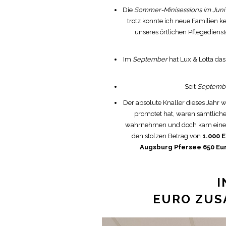
Die
Sommer-Minisessions im Juni
trotz konnte ich neue Familien 
unseres örtlichen Pflegediens
Im
September
hat Lux & Lotta da
Seit
Septemb
Der absolute Knaller dieses Jahr 
promotet hat, waren sämtliche
wahrnehmen und doch kam eine 
den stolzen Betrag von
1.000 
Augsburg Pfersee 650 Eu
I
EURO ZUS