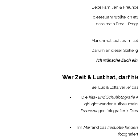
Liebe Familien & Freunde
dieses Jahr wollte ich e
dass mein Email-Progr
Manchmal läuft es im Leb
Darum an dieser Stelle, 
Ich wünsche Euch ein 
Wer Zeit & Lust hat, darf h
Bei Lux & Lotta verlief d
Die
Kita- und Schulfotografie
A
Highlight war der Aufbau meine
Essenswagen fotografiert). Die
Im
Mai
fand das
liesLotte Kinder
fotografier