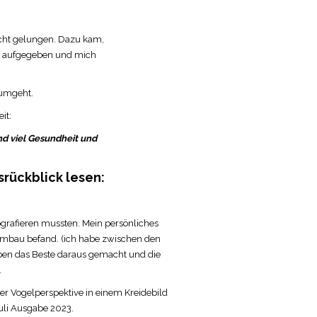
nicht gelungen. Dazu kam,
ch aufgegeben und mich
 umgeht.
it:
nd viel Gesundheit und
srückblick lesen:
tografieren mussten. Mein persönliches
 Umbau befand. (ich habe zwischen den
aben das Beste daraus gemacht und die
.
der Vogelperspektive in einem Kreidebild
Juli Ausgabe 2023.