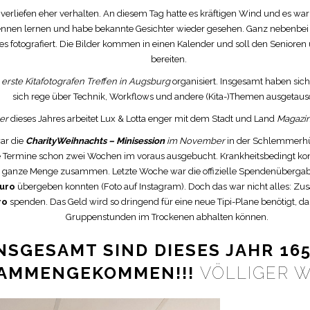
verliefen eher verhalten. An diesem Tag hatte es kräftigen Wind und es war r
kennen lernen und habe bekannte Gesichter wieder gesehen. Ganz nebenbe
tes fotografiert. Die Bilder kommen in einen Kalender und soll den Senior
bereiten.
s
erste Kitafotografen Treffen in Augsburg
organisiert. Insgesamt haben sich
sich rege über Technik, Workflows und andere (Kita-)Themen ausgetaus
er
dieses Jahres arbeitet Lux & Lotta enger mit dem Stadt und Land
Magazin
war die
CharityWeihnachts – Minisession
im November
in der Schlemmerhütt
 Termine schon zwei Wochen im voraus ausgebucht. Krankheitsbedingt konn
ganze Menge zusammen. Letzte Woche war die offizielle Spendenübergab
Euro
übergeben konnten (Foto auf Instagram). Doch das war nicht alles: Zus
ro
spenden. Das Geld wird so dringend für eine neue Tipi-Plane benötigt, d
Gruppenstunden im Trockenen abhalten können.
NSGESAMT SIND DIESES JAHR 16
AMMENGEKOMMEN!!!
VÖLLIGER W