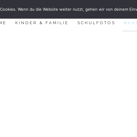
Cookies. Wenn du die Website weiter nutzt, gehen wir von deinem Einv
ME
KINDER & FAMILIE
SCHULFOTOS
BLO